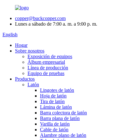
copper@buckcopper.com
Lunes a sábado de 7:00 a. m. a 9:00 p. m.
English
Hogar
Sobre nosotros
Exposición de equipos
Álbum empresarial
Línea de producción
Equipo de pruebas
Productos
Latón
Lingotes de latón
Hoja de latón
Tira de latón
Lámina de latón
Barra colectora de latón
Barra plana de latón
Varilla de latón
Cable de latón
Alambre plano de latón