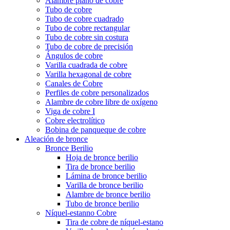
Alambre plano de cobre
Tubo de cobre
Tubo de cobre cuadrado
Tubo de cobre rectangular
Tubo de cobre sin costura
Tubo de cobre de precisión
Ángulos de cobre
Varilla cuadrada de cobre
Varilla hexagonal de cobre
Canales de Cobre
Perfiles de cobre personalizados
Alambre de cobre libre de oxígeno
Viga de cobre I
Cobre electrolítico
Bobina de panqueque de cobre
Aleación de bronce
Bronce Berilio
Hoja de bronce berilio
Tira de bronce berilio
Lámina de bronce berilio
Varilla de bronce berilio
Alambre de bronce berilio
Tubo de bronce berilio
Níquel-estanno Cobre
Tira de cobre de níquel-estano