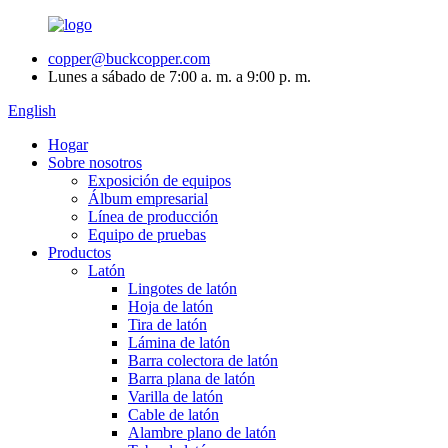
copper@buckcopper.com
Lunes a sábado de 7:00 a. m. a 9:00 p. m.
English
Hogar
Sobre nosotros
Exposición de equipos
Álbum empresarial
Línea de producción
Equipo de pruebas
Productos
Latón
Lingotes de latón
Hoja de latón
Tira de latón
Lámina de latón
Barra colectora de latón
Barra plana de latón
Varilla de latón
Cable de latón
Alambre plano de latón