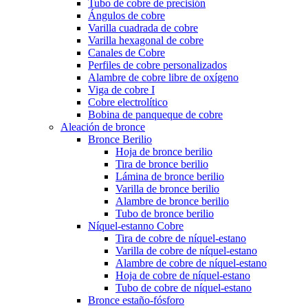
Tubo de cobre de precisión
Ángulos de cobre
Varilla cuadrada de cobre
Varilla hexagonal de cobre
Canales de Cobre
Perfiles de cobre personalizados
Alambre de cobre libre de oxígeno
Viga de cobre I
Cobre electrolítico
Bobina de panqueque de cobre
Aleación de bronce
Bronce Berilio
Hoja de bronce berilio
Tira de bronce berilio
Lámina de bronce berilio
Varilla de bronce berilio
Alambre de bronce berilio
Tubo de bronce berilio
Níquel-estanno Cobre
Tira de cobre de níquel-estano
Varilla de cobre de níquel-estano
Alambre de cobre de níquel-estano
Hoja de cobre de níquel-estano
Tubo de cobre de níquel-estano
Bronce estaño-fósforo