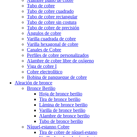
Alambre plano de cobre
Tubo de cobre
Tubo de cobre cuadrado
Tubo de cobre rectangular
Tubo de cobre sin costura
Tubo de cobre de precisión
Ángulos de cobre
Varilla cuadrada de cobre
Varilla hexagonal de cobre
Canales de Cobre
Perfiles de cobre personalizados
Alambre de cobre libre de oxígeno
Viga de cobre I
Cobre electrolítico
Bobina de panqueque de cobre
Aleación de bronce
Bronce Berilio
Hoja de bronce berilio
Tira de bronce berilio
Lámina de bronce berilio
Varilla de bronce berilio
Alambre de bronce berilio
Tubo de bronce berilio
Níquel-estanno Cobre
Tira de cobre de níquel-estano