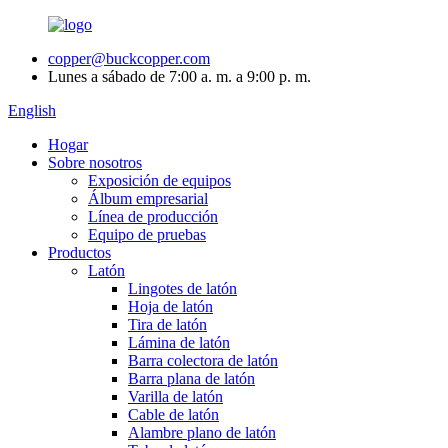
copper@buckcopper.com
Lunes a sábado de 7:00 a. m. a 9:00 p. m.
English
Hogar
Sobre nosotros
Exposición de equipos
Álbum empresarial
Línea de producción
Equipo de pruebas
Productos
Latón
Lingotes de latón
Hoja de latón
Tira de latón
Lámina de latón
Barra colectora de latón
Barra plana de latón
Varilla de latón
Cable de latón
Alambre plano de latón