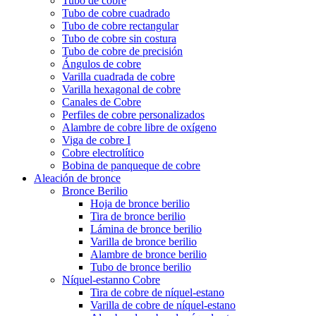
Tubo de cobre
Tubo de cobre cuadrado
Tubo de cobre rectangular
Tubo de cobre sin costura
Tubo de cobre de precisión
Ángulos de cobre
Varilla cuadrada de cobre
Varilla hexagonal de cobre
Canales de Cobre
Perfiles de cobre personalizados
Alambre de cobre libre de oxígeno
Viga de cobre I
Cobre electrolítico
Bobina de panqueque de cobre
Aleación de bronce
Bronce Berilio
Hoja de bronce berilio
Tira de bronce berilio
Lámina de bronce berilio
Varilla de bronce berilio
Alambre de bronce berilio
Tubo de bronce berilio
Níquel-estanno Cobre
Tira de cobre de níquel-estano
Varilla de cobre de níquel-estano