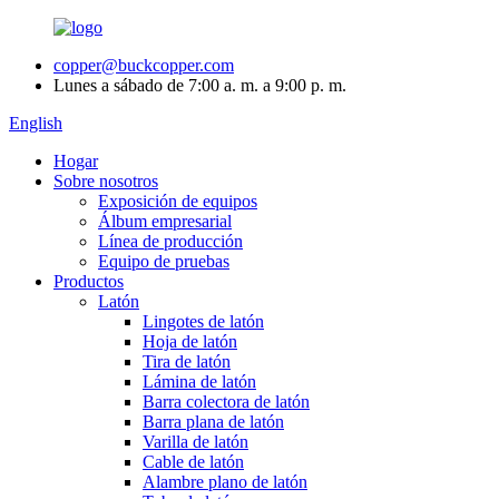
copper@buckcopper.com
Lunes a sábado de 7:00 a. m. a 9:00 p. m.
English
Hogar
Sobre nosotros
Exposición de equipos
Álbum empresarial
Línea de producción
Equipo de pruebas
Productos
Latón
Lingotes de latón
Hoja de latón
Tira de latón
Lámina de latón
Barra colectora de latón
Barra plana de latón
Varilla de latón
Cable de latón
Alambre plano de latón