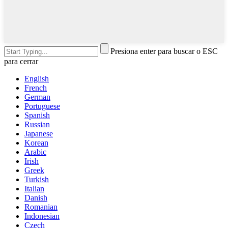
Presiona enter para buscar o ESC
para cerrar
English
French
German
Portuguese
Spanish
Russian
Japanese
Korean
Arabic
Irish
Greek
Turkish
Italian
Danish
Romanian
Indonesian
Czech