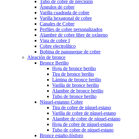
Tubo de cobre de precisión
Ángulos de cobre
Varilla cuadrada de cobre
Varilla hexagonal de cobre
Canales de Cobre
Perfiles de cobre personalizados
Alambre de cobre libre de oxígeno
Viga de cobre I
Cobre electrolítico
Bobina de panqueque de cobre
Aleación de bronce
Bronce Berilio
Hoja de bronce berilio
Tira de bronce berilio
Lámina de bronce berilio
Varilla de bronce berilio
Alambre de bronce berilio
Tubo de bronce berilio
Níquel-estanno Cobre
Tira de cobre de níquel-estano
Varilla de cobre de níquel-estano
Alambre de cobre de níquel-estano
Hoja de cobre de níquel-estano
Tubo de cobre de níquel-estano
Bronce estaño-fósforo