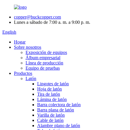
copper@buckcopper.com
Lunes a sábado de 7:00 a. m. a 9:00 p. m.
English
Hogar
Sobre nosotros
Exposición de equipos
Álbum empresarial
Línea de producción
Equipo de pruebas
Productos
Latón
Lingotes de latón
Hoja de latón
Tira de latón
Lámina de latón
Barra colectora de latón
Barra plana de latón
Varilla de latón
Cable de latón
Alambre plano de latón