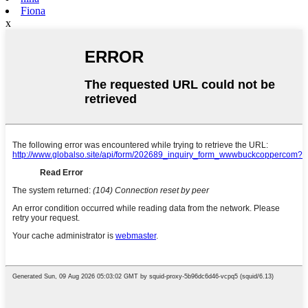
Fiona
x