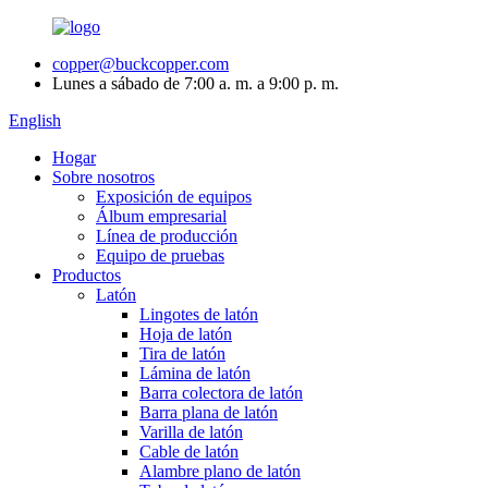
copper@buckcopper.com
Lunes a sábado de 7:00 a. m. a 9:00 p. m.
English
Hogar
Sobre nosotros
Exposición de equipos
Álbum empresarial
Línea de producción
Equipo de pruebas
Productos
Latón
Lingotes de latón
Hoja de latón
Tira de latón
Lámina de latón
Barra colectora de latón
Barra plana de latón
Varilla de latón
Cable de latón
Alambre plano de latón