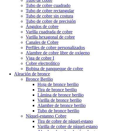
Tubo de cobre
Tubo de cobre cuadrado
Tubo de cobre rectangular
Tubo de cobre sin costura
Tubo de cobre de precisión
Ángulos de cobre
Varilla cuadrada de cobre
Varilla hexagonal de cobre
Canales de Cobre
Perfiles de cobre personalizados
Alambre de cobre libre de oxígeno
Viga de cobre I
Cobre electrolítico
Bobina de panqueque de cobre
Aleación de bronce
Bronce Berilio
Hoja de bronce berilio
Tira de bronce berilio
Lámina de bronce berilio
Varilla de bronce berilio
Alambre de bronce berilio
Tubo de bronce berilio
Níquel-estanno Cobre
Tira de cobre de níquel-estano
Varilla de cobre de níquel-estano