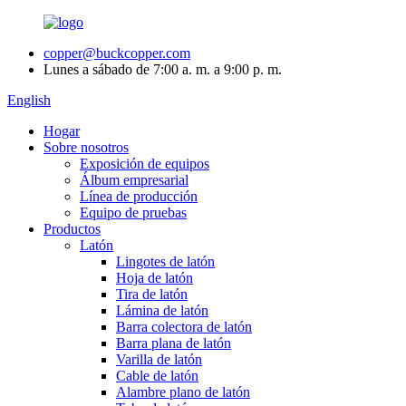
copper@buckcopper.com
Lunes a sábado de 7:00 a. m. a 9:00 p. m.
English
Hogar
Sobre nosotros
Exposición de equipos
Álbum empresarial
Línea de producción
Equipo de pruebas
Productos
Latón
Lingotes de latón
Hoja de latón
Tira de latón
Lámina de latón
Barra colectora de latón
Barra plana de latón
Varilla de latón
Cable de latón
Alambre plano de latón