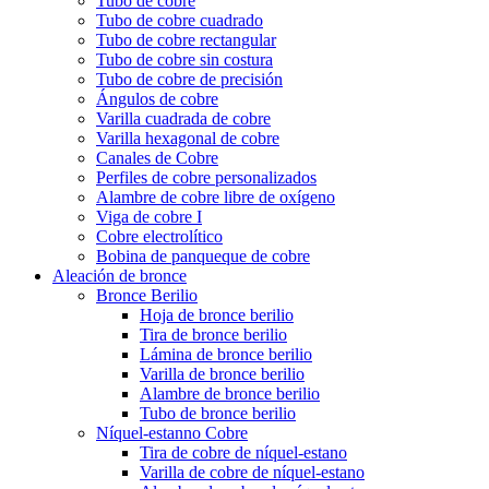
Tubo de cobre
Tubo de cobre cuadrado
Tubo de cobre rectangular
Tubo de cobre sin costura
Tubo de cobre de precisión
Ángulos de cobre
Varilla cuadrada de cobre
Varilla hexagonal de cobre
Canales de Cobre
Perfiles de cobre personalizados
Alambre de cobre libre de oxígeno
Viga de cobre I
Cobre electrolítico
Bobina de panqueque de cobre
Aleación de bronce
Bronce Berilio
Hoja de bronce berilio
Tira de bronce berilio
Lámina de bronce berilio
Varilla de bronce berilio
Alambre de bronce berilio
Tubo de bronce berilio
Níquel-estanno Cobre
Tira de cobre de níquel-estano
Varilla de cobre de níquel-estano