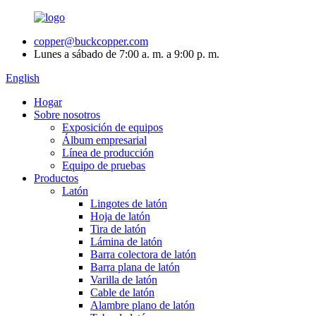
copper@buckcopper.com
Lunes a sábado de 7:00 a. m. a 9:00 p. m.
English
Hogar
Sobre nosotros
Exposición de equipos
Álbum empresarial
Línea de producción
Equipo de pruebas
Productos
Latón
Lingotes de latón
Hoja de latón
Tira de latón
Lámina de latón
Barra colectora de latón
Barra plana de latón
Varilla de latón
Cable de latón
Alambre plano de latón