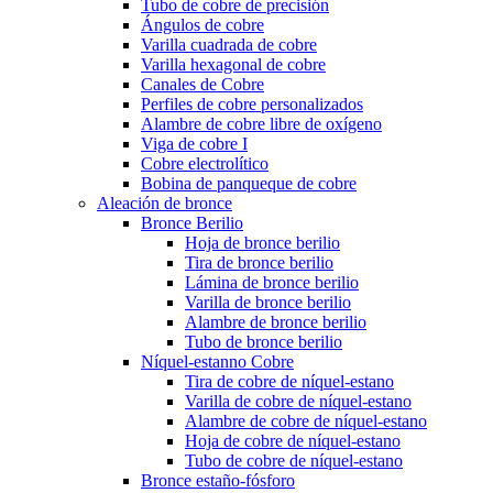
Tubo de cobre de precisión
Ángulos de cobre
Varilla cuadrada de cobre
Varilla hexagonal de cobre
Canales de Cobre
Perfiles de cobre personalizados
Alambre de cobre libre de oxígeno
Viga de cobre I
Cobre electrolítico
Bobina de panqueque de cobre
Aleación de bronce
Bronce Berilio
Hoja de bronce berilio
Tira de bronce berilio
Lámina de bronce berilio
Varilla de bronce berilio
Alambre de bronce berilio
Tubo de bronce berilio
Níquel-estanno Cobre
Tira de cobre de níquel-estano
Varilla de cobre de níquel-estano
Alambre de cobre de níquel-estano
Hoja de cobre de níquel-estano
Tubo de cobre de níquel-estano
Bronce estaño-fósforo