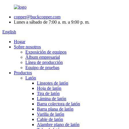
copper@buckcopper.com
Lunes a sábado de 7:00 a. m. a 9:00 p. m.
English
Hogar
Sobre nosotros
Exposición de equipos
Álbum empresarial
Línea de producción
Equipo de pruebas
Productos
Latón
Lingotes de latón
Hoja de latón
Tira de latón
Lámina de latón
Barra colectora de latón
Barra plana de latón
Varilla de latón
Cable de latón
Alambre plano de latón