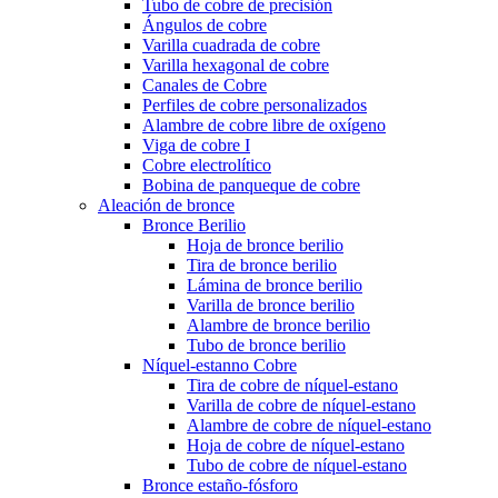
Tubo de cobre de precisión
Ángulos de cobre
Varilla cuadrada de cobre
Varilla hexagonal de cobre
Canales de Cobre
Perfiles de cobre personalizados
Alambre de cobre libre de oxígeno
Viga de cobre I
Cobre electrolítico
Bobina de panqueque de cobre
Aleación de bronce
Bronce Berilio
Hoja de bronce berilio
Tira de bronce berilio
Lámina de bronce berilio
Varilla de bronce berilio
Alambre de bronce berilio
Tubo de bronce berilio
Níquel-estanno Cobre
Tira de cobre de níquel-estano
Varilla de cobre de níquel-estano
Alambre de cobre de níquel-estano
Hoja de cobre de níquel-estano
Tubo de cobre de níquel-estano
Bronce estaño-fósforo