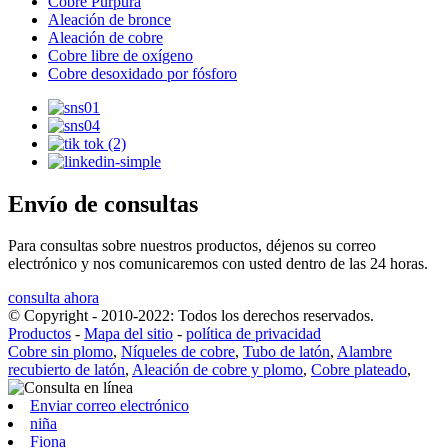
Cobre Púrpura
Aleación de bronce
Aleación de cobre
Cobre libre de oxígeno
Cobre desoxidado por fósforo
Envío de consultas
Para consultas sobre nuestros productos, déjenos su correo
electrónico y nos comunicaremos con usted dentro de las 24 horas.
consulta ahora
© Copyright - 2010-2022: Todos los derechos reservados.
Productos
-
Mapa del sitio
-
política de privacidad
Cobre sin plomo
,
Níqueles de cobre
,
Tubo de latón
,
Alambre
recubierto de latón
,
Aleación de cobre y plomo
,
Cobre plateado
,
Enviar correo electrónico
niña
Fiona