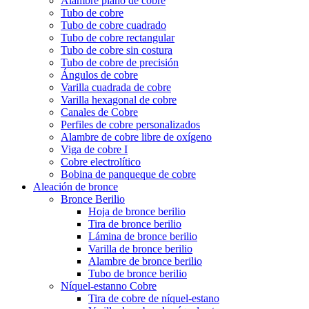
Alambre plano de cobre
Tubo de cobre
Tubo de cobre cuadrado
Tubo de cobre rectangular
Tubo de cobre sin costura
Tubo de cobre de precisión
Ángulos de cobre
Varilla cuadrada de cobre
Varilla hexagonal de cobre
Canales de Cobre
Perfiles de cobre personalizados
Alambre de cobre libre de oxígeno
Viga de cobre I
Cobre electrolítico
Bobina de panqueque de cobre
Aleación de bronce
Bronce Berilio
Hoja de bronce berilio
Tira de bronce berilio
Lámina de bronce berilio
Varilla de bronce berilio
Alambre de bronce berilio
Tubo de bronce berilio
Níquel-estanno Cobre
Tira de cobre de níquel-estano