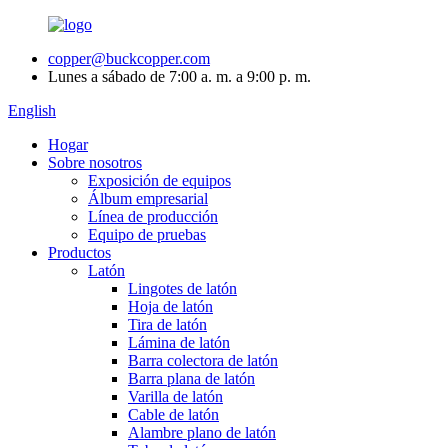
copper@buckcopper.com
Lunes a sábado de 7:00 a. m. a 9:00 p. m.
English
Hogar
Sobre nosotros
Exposición de equipos
Álbum empresarial
Línea de producción
Equipo de pruebas
Productos
Latón
Lingotes de latón
Hoja de latón
Tira de latón
Lámina de latón
Barra colectora de latón
Barra plana de latón
Varilla de latón
Cable de latón
Alambre plano de latón