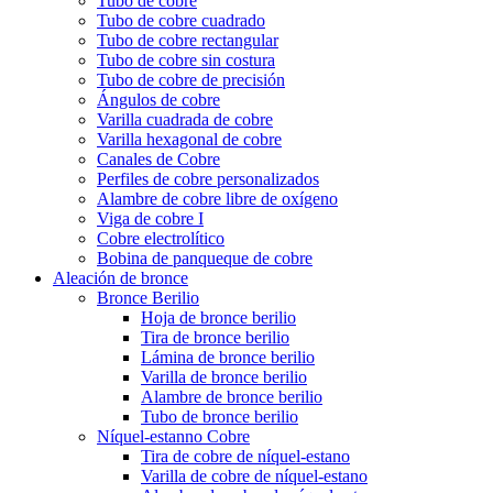
Tubo de cobre
Tubo de cobre cuadrado
Tubo de cobre rectangular
Tubo de cobre sin costura
Tubo de cobre de precisión
Ángulos de cobre
Varilla cuadrada de cobre
Varilla hexagonal de cobre
Canales de Cobre
Perfiles de cobre personalizados
Alambre de cobre libre de oxígeno
Viga de cobre I
Cobre electrolítico
Bobina de panqueque de cobre
Aleación de bronce
Bronce Berilio
Hoja de bronce berilio
Tira de bronce berilio
Lámina de bronce berilio
Varilla de bronce berilio
Alambre de bronce berilio
Tubo de bronce berilio
Níquel-estanno Cobre
Tira de cobre de níquel-estano
Varilla de cobre de níquel-estano