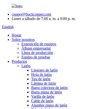
copper@buckcopper.com
Lunes a sábado de 7:00 a. m. a 9:00 p. m.
English
Hogar
Sobre nosotros
Exposición de equipos
Álbum empresarial
Línea de producción
Equipo de pruebas
Productos
Latón
Lingotes de latón
Hoja de latón
Tira de latón
Lámina de latón
Barra colectora de latón
Barra plana de latón
Varilla de latón
Cable de latón
Alambre plano de latón