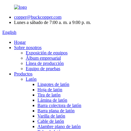
copper@buckcopper.com
Lunes a sábado de 7:00 a. m. a 9:00 p. m.
English
Hogar
Sobre nosotros
Exposición de equipos
Álbum empresarial
Línea de producción
Equipo de pruebas
Productos
Latón
Lingotes de latón
Hoja de latón
Tira de latón
Lámina de latón
Barra colectora de latón
Barra plana de latón
Varilla de latón
Cable de latón
Alambre plano de latón