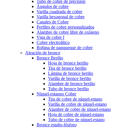
Tubo de cobre de precisión
Ángulos de cobre
Varilla cuadrada de cobre
Varilla hexagonal de cobre
Canales de Cobre
Perfiles de cobre personalizados
Alambre de cobre libre de oxígeno
Viga de cobre I
Cobre electrolítico
Bobina de panqueque de cobre
Aleación de bronce
Bronce Berilio
Hoja de bronce berilio
Tira de bronce berilio
Lámina de bronce berilio
Varilla de bronce berilio
Alambre de bronce berilio
Tubo de bronce berilio
Níquel-estanno Cobre
Tira de cobre de níquel-estano
Varilla de cobre de níquel-estano
Alambre de cobre de níquel-estano
Hoja de cobre de níquel-estano
Tubo de cobre de níquel-estano
Bronce estaño-fósforo