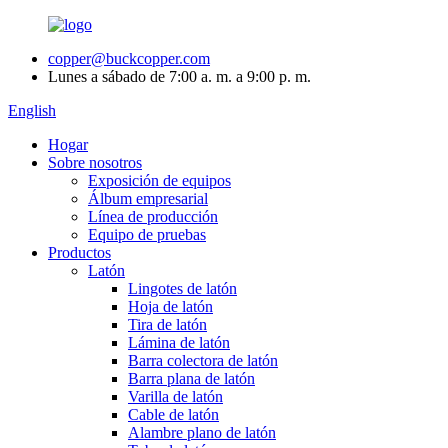
copper@buckcopper.com
Lunes a sábado de 7:00 a. m. a 9:00 p. m.
English
Hogar
Sobre nosotros
Exposición de equipos
Álbum empresarial
Línea de producción
Equipo de pruebas
Productos
Latón
Lingotes de latón
Hoja de latón
Tira de latón
Lámina de latón
Barra colectora de latón
Barra plana de latón
Varilla de latón
Cable de latón
Alambre plano de latón