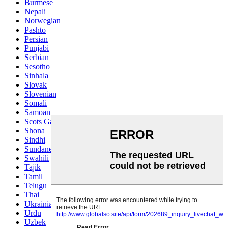
Burmese
Nepali
Norwegian
Pashto
Persian
Punjabi
Serbian
Sesotho
Sinhala
Slovak
Slovenian
Somali
Samoan
Scots Gaelic
Shona
Sindhi
Sundanese
Swahili
Tajik
Tamil
Telugu
Thai
Ukrainian
Urdu
Uzbek