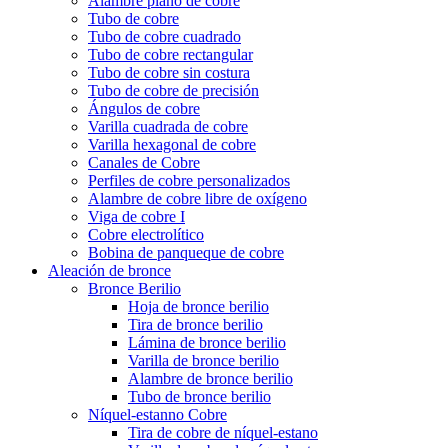
Alambre plano de cobre
Tubo de cobre
Tubo de cobre cuadrado
Tubo de cobre rectangular
Tubo de cobre sin costura
Tubo de cobre de precisión
Ángulos de cobre
Varilla cuadrada de cobre
Varilla hexagonal de cobre
Canales de Cobre
Perfiles de cobre personalizados
Alambre de cobre libre de oxígeno
Viga de cobre I
Cobre electrolítico
Bobina de panqueque de cobre
Aleación de bronce
Bronce Berilio
Hoja de bronce berilio
Tira de bronce berilio
Lámina de bronce berilio
Varilla de bronce berilio
Alambre de bronce berilio
Tubo de bronce berilio
Níquel-estanno Cobre
Tira de cobre de níquel-estano