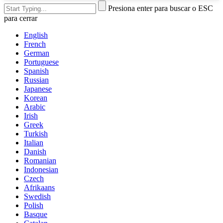
Presiona enter para buscar o ESC
para cerrar
English
French
German
Portuguese
Spanish
Russian
Japanese
Korean
Arabic
Irish
Greek
Turkish
Italian
Danish
Romanian
Indonesian
Czech
Afrikaans
Swedish
Polish
Basque