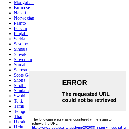
Mongolian
Burmese
Nepali
Norwegian
Pashto
Persian
Punjabi
Serbian
Sesotho
Sinhala
Slovak
Slovenian
Somali
Samoan
Scots Gaelic
Shona
Sindhi
Sundanese
Swahili
Tajik
Tamil
Telugu
Thai
Ukrainian
Urdu