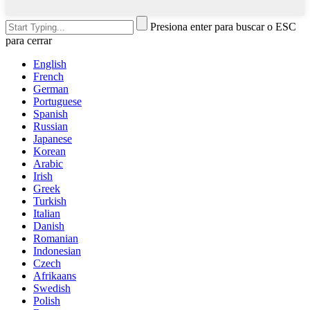
Presiona enter para buscar o ESC
para cerrar
English
French
German
Portuguese
Spanish
Russian
Japanese
Korean
Arabic
Irish
Greek
Turkish
Italian
Danish
Romanian
Indonesian
Czech
Afrikaans
Swedish
Polish