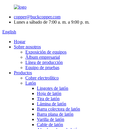
copper@buckcopper.com
Lunes a sábado de 7:00 a. m. a 9:00 p. m.
English
Hogar
Sobre nosotros
Exposición de equipos
Álbum empresarial
Línea de producción
Equipo de pruebas
Productos
Cobre electrolítico
Latón
Lingotes de latón
Hoja de latón
Tira de latón
Lámina de latón
Barra colectora de latón
Barra plana de latón
Varilla de latón
Cable de latón