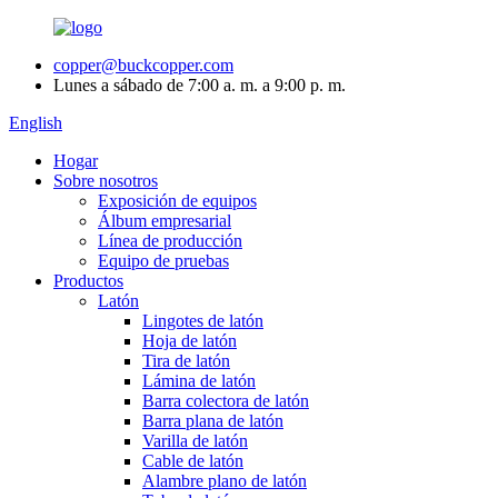
copper@buckcopper.com
Lunes a sábado de 7:00 a. m. a 9:00 p. m.
English
Hogar
Sobre nosotros
Exposición de equipos
Álbum empresarial
Línea de producción
Equipo de pruebas
Productos
Latón
Lingotes de latón
Hoja de latón
Tira de latón
Lámina de latón
Barra colectora de latón
Barra plana de latón
Varilla de latón
Cable de latón
Alambre plano de latón