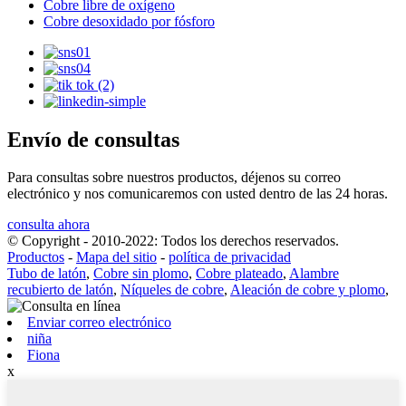
Cobre libre de oxígeno
Cobre desoxidado por fósforo
Envío de consultas
Para consultas sobre nuestros productos, déjenos su correo
electrónico y nos comunicaremos con usted dentro de las 24 horas.
consulta ahora
© Copyright - 2010-2022: Todos los derechos reservados.
Productos
-
Mapa del sitio
-
política de privacidad
Tubo de latón
,
Cobre sin plomo
,
Cobre plateado
,
Alambre
recubierto de latón
,
Níqueles de cobre
,
Aleación de cobre y plomo
,
Enviar correo electrónico
niña
Fiona
x