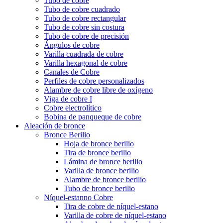
Tubo de cobre
Tubo de cobre cuadrado
Tubo de cobre rectangular
Tubo de cobre sin costura
Tubo de cobre de precisión
Ángulos de cobre
Varilla cuadrada de cobre
Varilla hexagonal de cobre
Canales de Cobre
Perfiles de cobre personalizados
Alambre de cobre libre de oxígeno
Viga de cobre I
Cobre electrolítico
Bobina de panqueque de cobre
Aleación de bronce
Bronce Berilio
Hoja de bronce berilio
Tira de bronce berilio
Lámina de bronce berilio
Varilla de bronce berilio
Alambre de bronce berilio
Tubo de bronce berilio
Níquel-estanno Cobre
Tira de cobre de níquel-estano
Varilla de cobre de níquel-estano