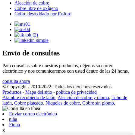
Aleación de cobre
Cobre libre de oxígeno
Cobre desoxidado por fósforo
Envío de consultas
Para consultas sobre nuestros productos, déjenos su correo
electrónico y nos comunicaremos con usted dentro de las 24 horas.
consulta ahora
© Copyright - 2010-2022: Todos los derechos reservados.
Productos
-
Mapa del sitio
-
política de privacidad
Alambre recubierto de latón
,
Aleación de cobre y plomo
,
Tubo de
latón
,
Cobre plateado
,
Níqueles de cobre
,
Cobre sin plomo
,
Enviar correo electrónico
niña
Fiona
x