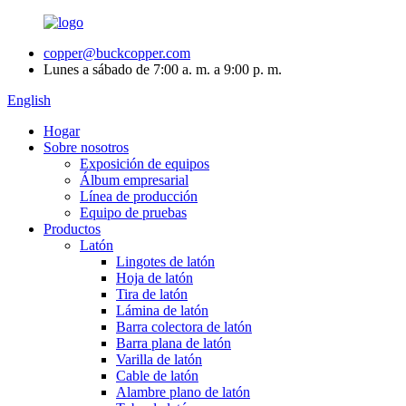
copper@buckcopper.com
Lunes a sábado de 7:00 a. m. a 9:00 p. m.
English
Hogar
Sobre nosotros
Exposición de equipos
Álbum empresarial
Línea de producción
Equipo de pruebas
Productos
Latón
Lingotes de latón
Hoja de latón
Tira de latón
Lámina de latón
Barra colectora de latón
Barra plana de latón
Varilla de latón
Cable de latón
Alambre plano de latón