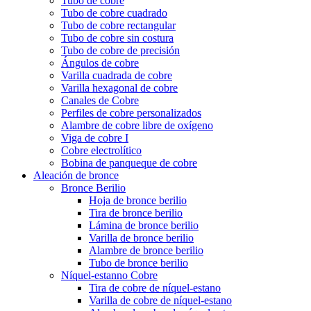
Tubo de cobre
Tubo de cobre cuadrado
Tubo de cobre rectangular
Tubo de cobre sin costura
Tubo de cobre de precisión
Ángulos de cobre
Varilla cuadrada de cobre
Varilla hexagonal de cobre
Canales de Cobre
Perfiles de cobre personalizados
Alambre de cobre libre de oxígeno
Viga de cobre I
Cobre electrolítico
Bobina de panqueque de cobre
Aleación de bronce
Bronce Berilio
Hoja de bronce berilio
Tira de bronce berilio
Lámina de bronce berilio
Varilla de bronce berilio
Alambre de bronce berilio
Tubo de bronce berilio
Níquel-estanno Cobre
Tira de cobre de níquel-estano
Varilla de cobre de níquel-estano