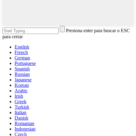
Presiona enter para buscar o ESC
para cerrar
English
French
German
Portuguese
Spanish
Russian
Japanese
Korean
Arabic
Irish
Greek
Turkish
Italian
Danish
Romanian
Indonesian
Czech