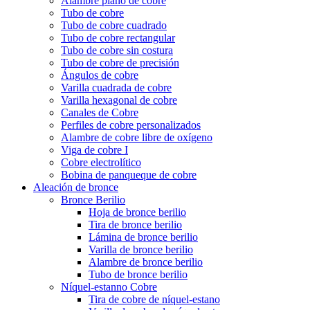
Alambre plano de cobre
Tubo de cobre
Tubo de cobre cuadrado
Tubo de cobre rectangular
Tubo de cobre sin costura
Tubo de cobre de precisión
Ángulos de cobre
Varilla cuadrada de cobre
Varilla hexagonal de cobre
Canales de Cobre
Perfiles de cobre personalizados
Alambre de cobre libre de oxígeno
Viga de cobre I
Cobre electrolítico
Bobina de panqueque de cobre
Aleación de bronce
Bronce Berilio
Hoja de bronce berilio
Tira de bronce berilio
Lámina de bronce berilio
Varilla de bronce berilio
Alambre de bronce berilio
Tubo de bronce berilio
Níquel-estanno Cobre
Tira de cobre de níquel-estano