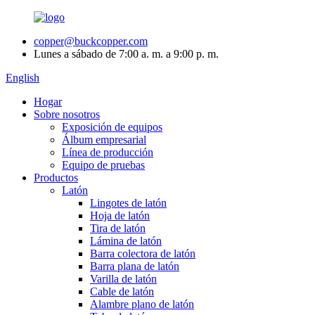
copper@buckcopper.com
Lunes a sábado de 7:00 a. m. a 9:00 p. m.
English
Hogar
Sobre nosotros
Exposición de equipos
Álbum empresarial
Línea de producción
Equipo de pruebas
Productos
Latón
Lingotes de latón
Hoja de latón
Tira de latón
Lámina de latón
Barra colectora de latón
Barra plana de latón
Varilla de latón
Cable de latón
Alambre plano de latón